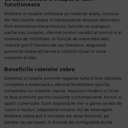
functioneaza
Roletele zi noapte utilizeaza un material dublu, compus
din fasii textile opace si transparente dispuse alternativ.
Prin actionarea mecanismului, benzile se suprapun
partial sau complet, oferind control variabil al luminii si al
nivelului de intimitate. In functie de materialul ales,
roletele pot fi translucide sau blackout, asigurand
protectie solara eficienta si confort vizual in orice
moment al zilei.
Beneficiile roletelor zebra
Sistemul zi noapte permite reglarea luminii fara ridicarea
completa a materialului, oferind flexibilitate sporita
comparativ cu roletele clasice. Aspectul modern si liniar
le face potrivite pentru locuinte contemporane, birouri si
spatii comerciale. Sunt disponibile intr-o gama variata de
culori si texturi, adaptabile oricarui stil de amenajare.
Roletele zebra pot fi montate pe rama ferestrei, pe
perete sau pe tavan, in functie de configuratia dorita.