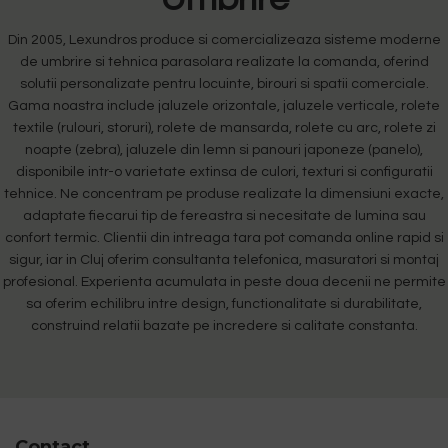
Din 2005, Lexundros produce si comercializeaza sisteme moderne
de umbrire si tehnica parasolara realizate la comanda, oferind
solutii personalizate pentru locuinte, birouri si spatii comerciale.
Gama noastra include jaluzele orizontale, jaluzele verticale, rolete
textile (rulouri, storuri), rolete de mansarda, rolete cu arc, rolete zi
noapte (zebra), jaluzele din lemn si panouri japoneze (panelo),
disponibile intr-o varietate extinsa de culori, texturi si configuratii
tehnice. Ne concentram pe produse realizate la dimensiuni exacte,
adaptate fiecarui tip de fereastra si necesitate de lumina sau
confort termic. Clientii din intreaga tara pot comanda online rapid si
sigur, iar in Cluj oferim consultanta telefonica, masuratori si montaj
profesional. Experienta acumulata in peste doua decenii ne permite
sa oferim echilibru intre design, functionalitate si durabilitate,
construind relatii bazate pe incredere si calitate constanta.
Contact