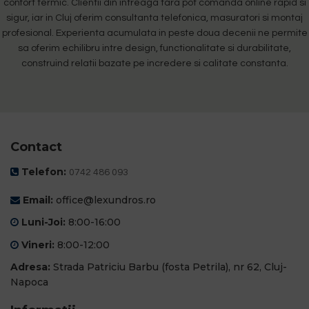
confort termic. Clientii din intreaga tara pot comanda online rapid si
sigur, iar in Cluj oferim consultanta telefonica, masuratori si montaj
profesional. Experienta acumulata in peste doua decenii ne permite
sa oferim echilibru intre design, functionalitate si durabilitate,
construind relatii bazate pe incredere si calitate constanta.
Contact
Telefon:
0742 486 093
Email:
office@lexundros.ro
Luni-Joi:
8:00-16:00
Vineri:
8:00-12:00
Adresa:
Strada Patriciu Barbu (fosta Petrila), nr 62, Cluj-
Napoca