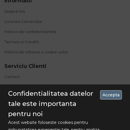
Informatii
Despre Noi
Livrarea Comenzilor
Politica de confidentialitate
Termeni si Conditii
Politica de utilizare a cookie-urilor
Serviciu Clienti
Contact
Site Map
Confidentialitatea datelor
Accepta
tale este importanta
pentru noi
Acest website foloseste cookies pentru
imbunatatirea experientei tale, pentru analiza