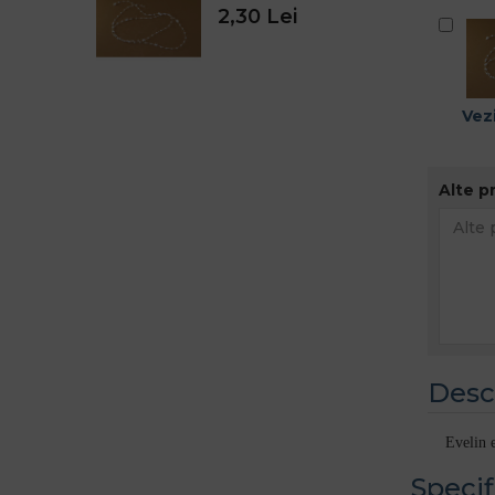
2,30 Lei
Vezi
Alte p
Desc
Evelin e
Specif