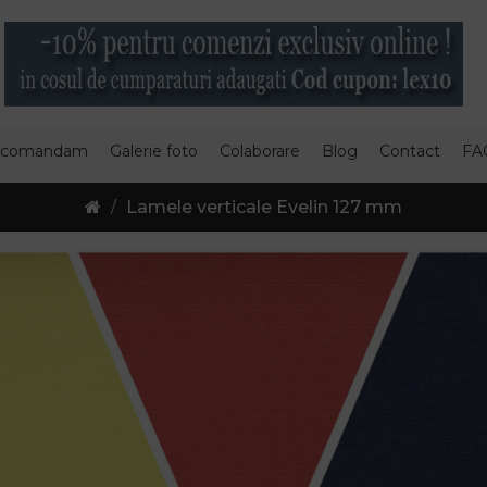
 comandam
Galerie foto
Colaborare
Blog
Contact
FA
Lamele verticale Evelin 127 mm