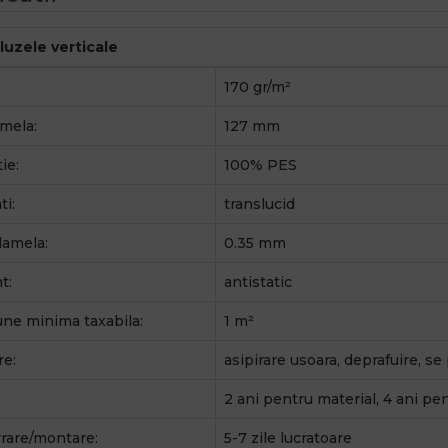
aluzele verticale
170 gr/m²
mela:
127 mm
ie:
100% PES
ti:
translucid
lamela:
0.35 mm
t:
antistatic
ne minima taxabila:
1 m²
re:
asipirare usoara, deprafuire, s
2 ani pentru material, 4 ani pe
vrare/montare:
5-7 zile lucratoare