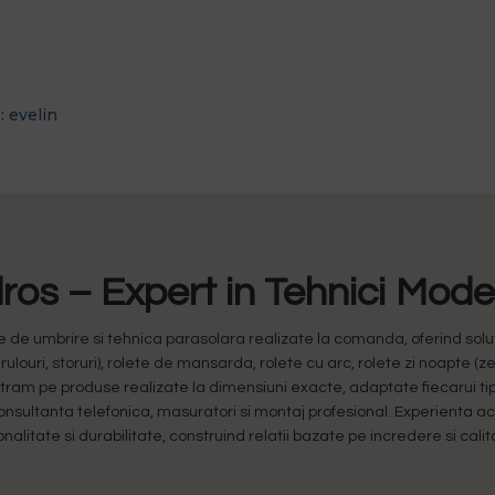
e:
evelin
os – Expert in Tehnici Mod
 umbrire si tehnica parasolara realizate la comanda, oferind solutii
(rulouri, storuri), rolete de mansarda, rolete cu arc, rolete zi noapte (z
entram pe produse realizate la dimensiuni exacte, adaptate fiecarui tip
 consultanta telefonica, masuratori si montaj profesional. Experienta 
onalitate si durabilitate, construind relatii bazate pe incredere si cali