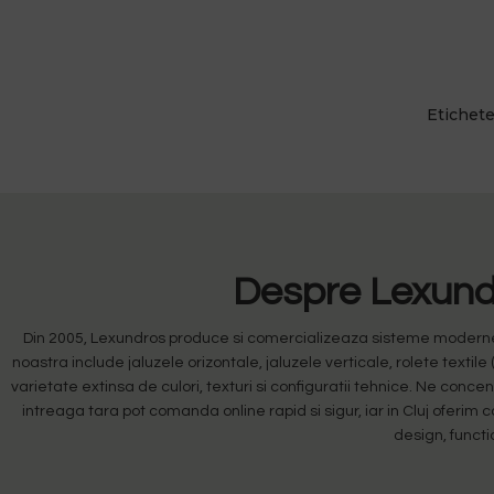
Etichet
Despre Lexundr
Din 2005, Lexundros produce si comercializeaza sisteme moderne de
noastra include jaluzele orizontale, jaluzele verticale, rolete textile 
varietate extinsa de culori, texturi si configuratii tehnice. Ne conc
intreaga tara pot comanda online rapid si sigur, iar in Cluj oferim
design, functi