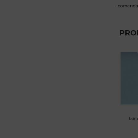
- comanda 
PRO
Lame