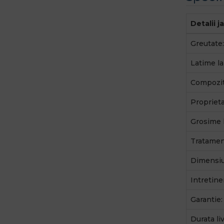
Detalii j
Greutate:
Latime la
Compozit
Proprieta
Grosime 
Tratamen
Dimensiu
Intretine
Garantie:
Durata li