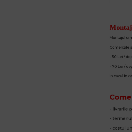
Montaju
Montajul si
Comenzile su
- 50 Lei / de
- 70 Lei / de
In cazul in 
Comenz
- livrarile
- termenul 
- costul u