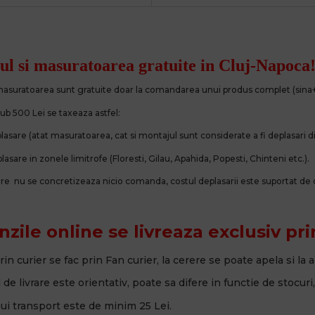
l si masuratoarea gratuite in Cluj-Napoca
 masuratoarea sunt gratuite doar la comandarea unui produs complet (sin
b 500 Lei se taxeaza astfel:
plasare (atat masuratoarea, cat si montajul sunt considerate a fi deplasari di
plasare in zonele limitrofe
(Floresti, Gilau, Apahida, Popesti, Chinteni etc.).
care nu se concretizeaza nicio comanda, costul deplasarii este suportat de c
ile online se livreaza exclusiv pri
 prin curier se fac prin Fan curier, la cerere se poate apela si la a
de livrare este orientativ, poate sa difere in functie de stocuri,
nui transport este de minim 25 Lei.