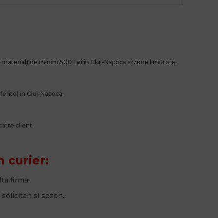
!
a+material) de minim
500
Lei in Cluj-Napoca si zone limitrofe.
ferite) in Cluj-Napoca.
atre client.
n curier:
lta firma.
 solicitari si sezon.