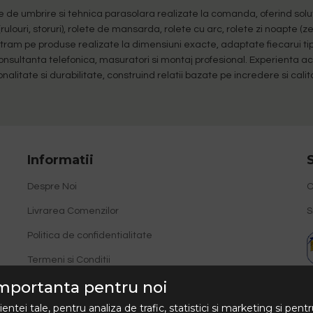
 umbrire si tehnica parasolara realizate la comanda, oferind solutii
(rulouri, storuri), rolete de mansarda, rolete cu arc, rolete zi noapte (z
entram pe produse realizate la dimensiuni exacte, adaptate fiecarui tip
 consultanta telefonica, masuratori si montaj profesional. Experienta 
onalitate si durabilitate, construind relatii bazate pe incredere si cali
Informatii
Despre Noi
C
Livrarea Comenzilor
S
Politica de confidentialitate
Termeni si Conditii
,
 importanta pentru noi
Politica de utilizare a cookie-urilor
ei tale, pentru analiza de trafic, statistici si marketing si pentru