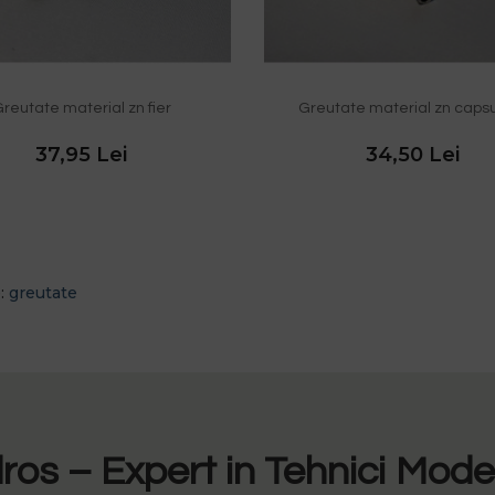
reutate material zn fier
Greutate material zn caps
37,95 Lei
34,50 Lei
e:
greutate
os – Expert in Tehnici Mod