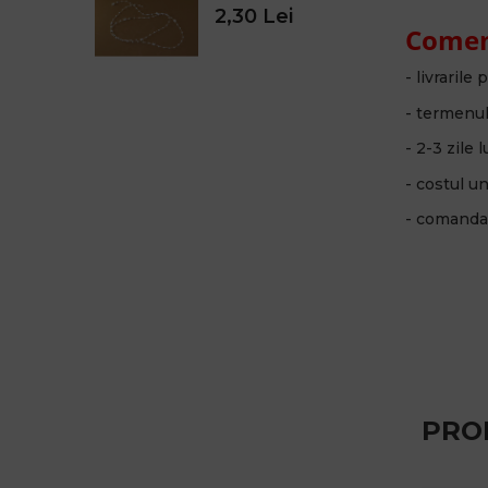
2,30 Lei
Comenz
- livrarile
- termenul 
- 2-3 zile
- costul u
- comanda 
PRO