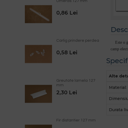
Umeras 127 mm
0,86 Lei
Desc
Carlig prindere perdea
Este o greu
camp electr
0,58 Lei
Specif
Alte deta
Greutate lamela 127
mm
Material:
2,30 Lei
Dimensiu
Durata liv
Fir distantier 127 mm