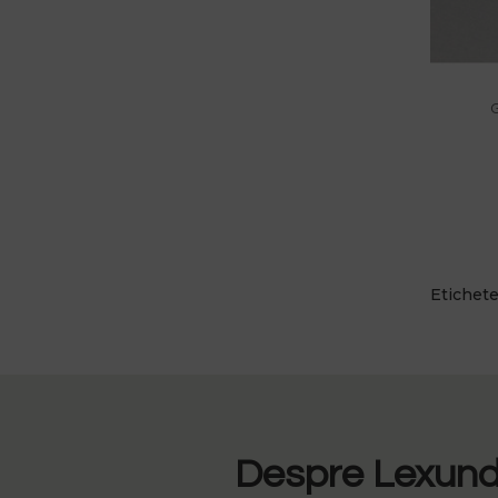
G
Etichet
Despre Lexundr