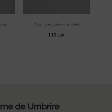
ulata
Capat greutate mare rolete
1,15 Lei
erne de Umbrire