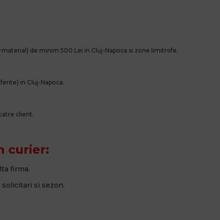
!
a+material) de minim
500
Lei in Cluj-Napoca si zone limitrofe.
ferite) in Cluj-Napoca.
atre client.
n curier:
lta firma.
 solicitari si sezon.