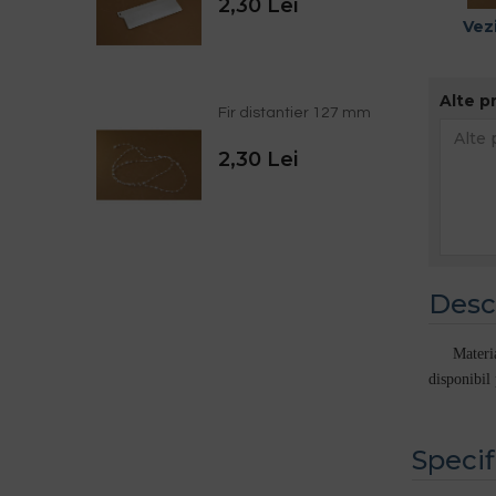
2,30 Lei
Vezi
Alte p
Fir distantier 127 mm
2,30 Lei
Desc
Material t
disponibil
Specif