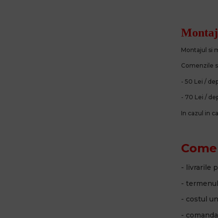
Montaju
Montajul si
Comenzile su
- 50 Lei / de
- 70 Lei / de
In cazul in 
Comenz
- livrarile
- termenul 
- costul u
- comanda 