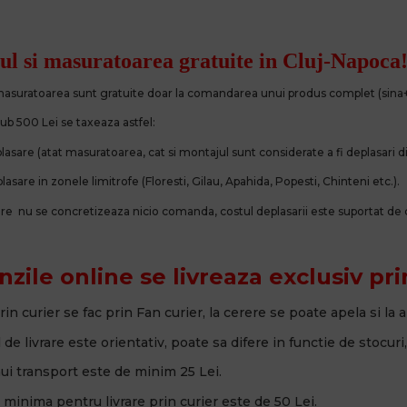
l si masuratoarea gratuite in Cluj-Napoca
 masuratoarea sunt gratuite doar la comandarea unui produs complet (sin
b 500 Lei se taxeaza astfel:
plasare (atat masuratoarea, cat si montajul sunt considerate a fi deplasari di
plasare in zonele limitrofe
(Floresti, Gilau, Apahida, Popesti, Chinteni etc.).
care nu se concretizeaza nicio comanda, costul deplasarii este suportat de c
ile online se livreaza exclusiv pri
 prin curier se fac prin Fan curier, la cerere se poate apela si la a
de livrare este orientativ, poate sa difere in functie de stocuri,
nui transport este de minim 25 Lei.
minima pentru livrare prin curier este de 50 Lei.