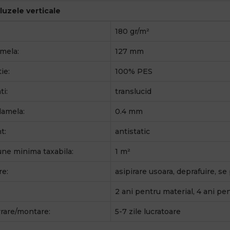
aluzele verticale
180 gr/m²
mela:
127 mm
ie:
100% PES
ti:
translucid
lamela:
0.4 mm
t:
antistatic
ne minima taxabila:
1 m²
re:
asipirare usoara, deprafuire, s
2 ani pentru material, 4 ani pe
vrare/montare:
5-7 zile lucratoare