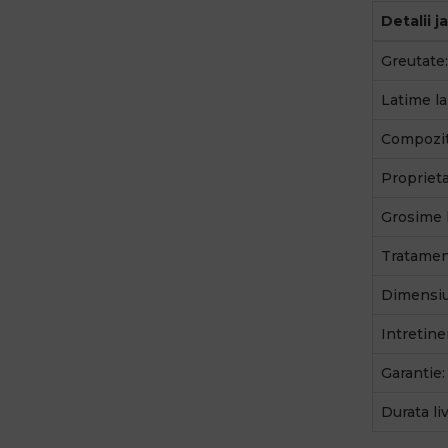
Detalii j
Greutate:
Latime la
Compozit
Proprieta
Grosime 
Tratamen
Dimensiu
Intretine
Garantie:
Durata li