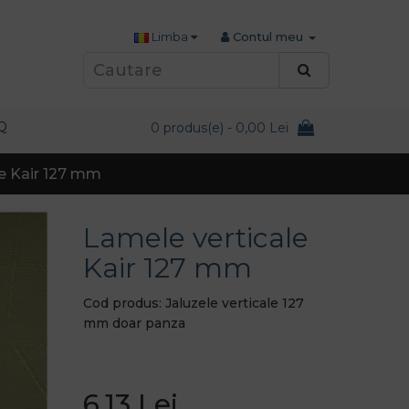
Limba
Contul meu
Q
0 produs(e) - 0,00 Lei
le Kair 127 mm
Lamele verticale
Kair 127 mm
Cod produs: Jaluzele verticale 127
mm doar panza
6,13 Lei