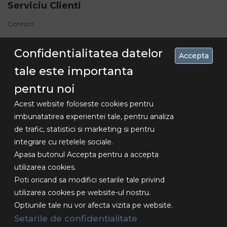
Serviciu Clienti
Contact
Site Map
Confidentialitatea datelor
Accepta
tale este importanta
pentru noi
Acest website foloseste cookies pentru
imbunatatirea experientei tale, pentru analiza
de trafic, statistici si marketing si pentru
Concediu 30.07-16.08 , livrarile se vor
integrare cu retelele sociale.
Copyright
face dupa aceasta data!!!
Apasa butonul Accepta pentru a accepta
© 2018
utilizarea cookies.
Lexundros
Poti oricand sa modifici setarile tale privind
Design -
utilizarea cookies pe website-ul nostru.
Toate
Optiunile tale nu vor afecta vizita pe website.
drepturile
rezervate.
Setarile de confidentialitate