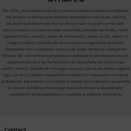
Din 2005, Lexundros produce si comercializeaza sisteme moderne
de umbrire si tehnica parasolara realizate la comanda, oferind
solutii personalizate pentru locuinte, birouri si spatii comerciale.
Gama noastra include jaluzele orizontale, jaluzele verticale, rolete
textile (rulouri, storuri), rolete de mansarda, rolete cu arc, rolete zi
noapte (zebra), jaluzele din lemn si panouri japoneze (panelo),
disponibile intr-o varietate extinsa de culori, texturi si configuratii
tehnice. Ne concentram pe produse realizate la dimensiuni exacte,
adaptate fiecarui tip de fereastra si necesitate de lumina sau
confort termic. Clientii din intreaga tara pot comanda online rapid si
sigur, iar in Cluj oferim consultanta telefonica, masuratori si montaj
profesional. Experienta acumulata in peste doua decenii ne permite
sa oferim echilibru intre design, functionalitate si durabilitate,
construind relatii bazate pe incredere si calitate constanta.
Contact