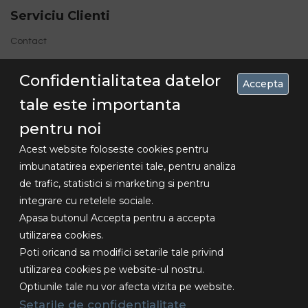
Serviciu Clienti
Contact
Site Map
Confidentialitatea datelor
Accepta
tale este importanta
pentru noi
Acest website foloseste cookies pentru
imbunatatirea experientei tale, pentru analiza
de trafic, statistici si marketing si pentru
Concediu 30.07-16.08 , livrarile se vor
integrare cu retelele sociale.
Copyright
face dupa aceasta data!!!
Apasa butonul Accepta pentru a accepta
© 2018
utilizarea cookies.
Lexundros
Poti oricand sa modifici setarile tale privind
Design -
utilizarea cookies pe website-ul nostru.
Toate
Optiunile tale nu vor afecta vizita pe website.
drepturile
rezervate.
Setarile de confidentialitate