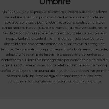
Umbrire
Din 2005, Lexundros produce si comercializeaza sisteme moderne
de umbrire si tehnica parasolara realizate la comanda, oferind
solutii personalizate pentru locuinte, birouri si spatii comerciale.
Gama noastra include jaluzele orizontale, jaluzele verticale, rolete
textile (rulouri, storuri), rolete de mansarda, rolete cu arc, rolete zi
noapte (zebra), jaluzele din lemn si panouri japoneze (panelo),
disponibile intr-o varietate extinsa de culori, texturi si configuratii
tehnice. Ne concentram pe produse realizate la dimensiuni exacte,
adaptate fiecarui tip de fereastra si necesitate de lumina sau
confort termic. Clientii din intreaga tara pot comanda online rapid si
sigur, iar in Cluj oferim consultanta telefonica, masuratori si montaj
profesional. Experienta acumulata in peste doua decenii ne permite
sa oferim echilibru intre design, functionalitate si durabilitate,
construind relatii bazate pe incredere si calitate constanta.