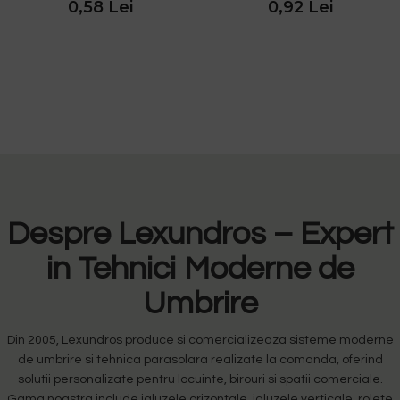
0,58 Lei
0,92 Lei
Despre Lexundros – Expert
in Tehnici Moderne de
Umbrire
Din 2005, Lexundros produce si comercializeaza sisteme moderne
de umbrire si tehnica parasolara realizate la comanda, oferind
solutii personalizate pentru locuinte, birouri si spatii comerciale.
Gama noastra include jaluzele orizontale, jaluzele verticale, rolete