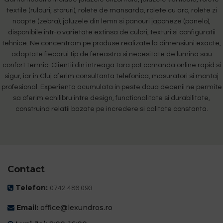
textile (rulouri, storuri), rolete de mansarda, rolete cu arc, rolete zi
noapte (zebra), jaluzele din lemn si panouri japoneze (panelo),
disponibile intr-o varietate extinsa de culori, texturi si configuratii
tehnice. Ne concentram pe produse realizate la dimensiuni exacte,
adaptate fiecarui tip de fereastra si necesitate de lumina sau
confort termic. Clientii din intreaga tara pot comanda online rapid si
sigur, iar in Cluj oferim consultanta telefonica, masuratori si montaj
profesional. Experienta acumulata in peste doua decenii ne permite
sa oferim echilibru intre design, functionalitate si durabilitate,
construind relatii bazate pe incredere si calitate constanta.
Contact
Telefon:
0742 486 093
Email:
office@lexundros.ro