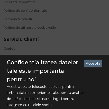
Livrarea Comenzilor
Politica de confidentialitate
Termeni si Conditii
Politica de utilizare a cookie-urilor
Serviciu Clienti
Contact
Site Map
Confidentialitatea datelor
Accepta
tale este importanta
pentru noi
Acest website foloseste cookies pentru
imbunatatirea experientei tale, pentru analiza
de trafic, statistici si marketing si pentru
Concediu 30.07-16.08 , livrarile se vor
integrare cu retelele sociale.
Copyright