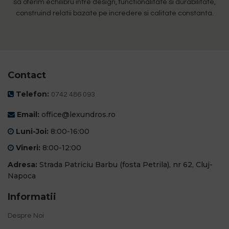
sa oferim echilibru intre design, functionalitate si durabilitate,
construind relatii bazate pe incredere si calitate constanta.
Contact
Telefon:
0742 486 093
Email:
office@lexundros.ro
Luni-Joi:
8:00-16:00
Vineri:
8:00-12:00
Adresa:
Strada Patriciu Barbu (fosta Petrila), nr 62, Cluj-
Napoca
Informatii
Despre Noi