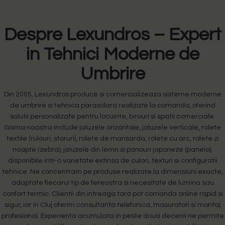
Despre Lexundros – Expert
in Tehnici Moderne de
Umbrire
Din 2005, Lexundros produce si comercializeaza sisteme moderne
de umbrire si tehnica parasolara realizate la comanda, oferind
solutii personalizate pentru locuinte, birouri si spatii comerciale.
Gama noastra include jaluzele orizontale, jaluzele verticale, rolete
textile (rulouri, storuri), rolete de mansarda, rolete cu arc, rolete zi
noapte (zebra), jaluzele din lemn si panouri japoneze (panelo),
disponibile intr-o varietate extinsa de culori, texturi si configuratii
tehnice. Ne concentram pe produse realizate la dimensiuni exacte,
adaptate fiecarui tip de fereastra si necesitate de lumina sau
confort termic. Clientii din intreaga tara pot comanda online rapid si
sigur, iar in Cluj oferim consultanta telefonica, masuratori si montaj
profesional. Experienta acumulata in peste doua decenii ne permite