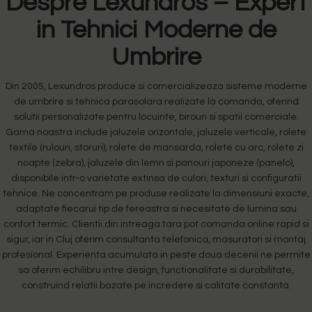
Despre Lexundros – Expert
in Tehnici Moderne de
Umbrire
Din 2005, Lexundros produce si comercializeaza sisteme moderne
de umbrire si tehnica parasolara realizate la comanda, oferind
solutii personalizate pentru locuinte, birouri si spatii comerciale.
Gama noastra include jaluzele orizontale, jaluzele verticale, rolete
textile (rulouri, storuri), rolete de mansarda, rolete cu arc, rolete zi
noapte (zebra), jaluzele din lemn si panouri japoneze (panelo),
disponibile intr-o varietate extinsa de culori, texturi si configuratii
tehnice. Ne concentram pe produse realizate la dimensiuni exacte,
adaptate fiecarui tip de fereastra si necesitate de lumina sau
confort termic. Clientii din intreaga tara pot comanda online rapid si
sigur, iar in Cluj oferim consultanta telefonica, masuratori si montaj
profesional. Experienta acumulata in peste doua decenii ne permite
sa oferim echilibru intre design, functionalitate si durabilitate,
construind relatii bazate pe incredere si calitate constanta.