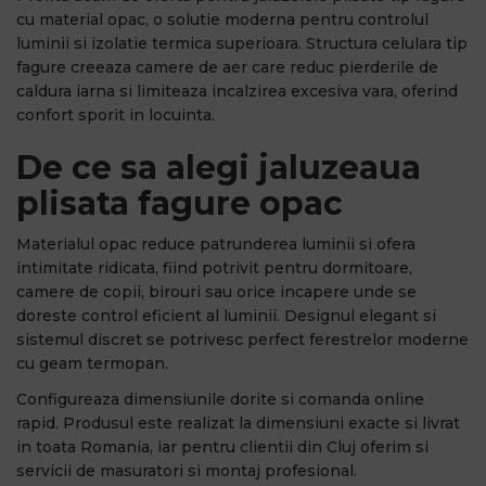
cu material opac, o solutie moderna pentru controlul
luminii si izolatie termica superioara. Structura celulara tip
fagure creeaza camere de aer care reduc pierderile de
caldura iarna si limiteaza incalzirea excesiva vara, oferind
confort sporit in locuinta.
De ce sa alegi jaluzeaua
plisata fagure opac
Materialul opac reduce patrunderea luminii si ofera
intimitate ridicata, fiind potrivit pentru dormitoare,
camere de copii, birouri sau orice incapere unde se
doreste control eficient al luminii. Designul elegant si
sistemul discret se potrivesc perfect ferestrelor moderne
cu geam termopan.
Configureaza dimensiunile dorite si comanda online
rapid. Produsul este realizat la dimensiuni exacte si livrat
in toata Romania, iar pentru clientii din Cluj oferim si
servicii de masuratori si montaj profesional.