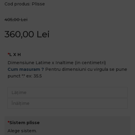
Cod produs: Plisse
405,00 Lei
360,00 Lei
L X H
Dimensiune Latime x Inaltime (in centimetri)
Cum masuram ?
Pentru dimensiuni cu virgula se pune
punct "." ex: 35.5
Sistem plisse
Alege sistem.