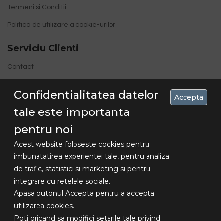
Termeni si Conditii
Politica de utilizare a cookie-urilor
Serviciu Clienti
Contact
Site Map
Confidentialitatea datelor
Accepta
tale este importanta
pentru noi
Acest website foloseste cookies pentru
imbunatatirea experientei tale, pentru analiza
de trafic, statistici si marketing si pentru
Concediu 30.07-16.08 , livrarile se vor
integrare cu retelele sociale.
Copyright
face dupa aceasta data!!!
Apasa butonul Accepta pentru a accepta
© 2018
utilizarea cookies.
Lexundros
Poti oricand sa modifici setarile tale privind
Design -