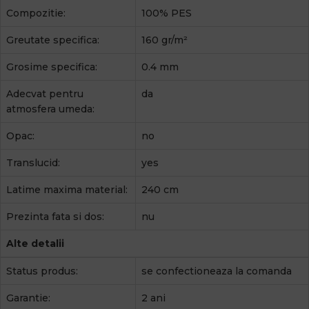
Compozitie:
100% PES
Greutate specifica:
160 gr/m²
Grosime specifica:
0.4 mm
Adecvat pentru
da
atmosfera umeda:
Opac:
no
Translucid:
yes
Latime maxima material:
240 cm
Prezinta fata si dos:
nu
Alte detalii
Status produs:
se confectioneaza la comanda
Garantie:
2 ani