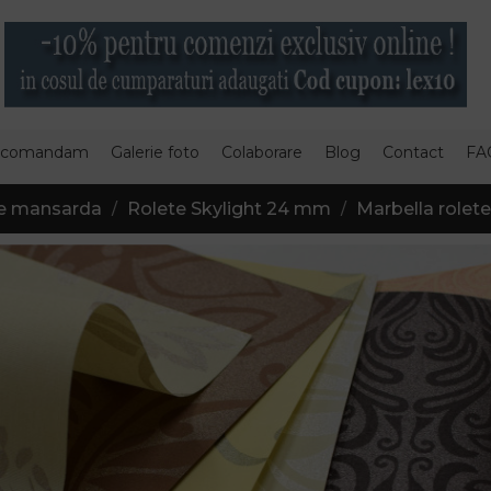
 comandam
Galerie foto
Colaborare
Blog
Contact
FA
e mansarda
Rolete Skylight 24 mm
Marbella rolet