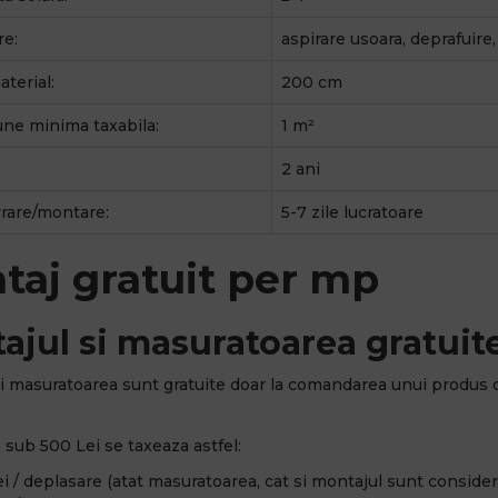
re:
aspirare usoara, deprafuire
terial:
200 cm
ne minima taxabila:
1 m²
2 ani
vrare/montare:
5-7 zile lucratoare
taj gratuit per mp
ajul si masuratoarea gratuite
i masuratoarea sunt gratuite doar la comandarea unui produs 
sub 500 Lei se taxeaza astfel:
i / deplasare (atat masuratoarea, cat si montajul sunt considerat