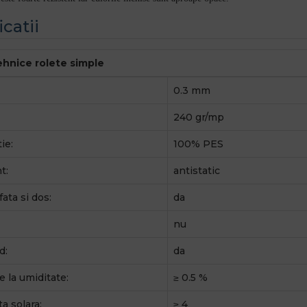
icatii
tehnice rolete simple
0.3 mm
240 gr/mp
ie:
100% PES
t:
antistatic
fata si dos:
da
nu
d:
da
e la umiditate:
≥ 0.5 %
a solara:
≥ 4