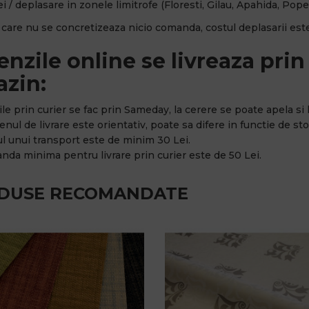
i / deplasare in zonele limitrofe (Floresti, Gilau, Apahida, Popes
n care nu se concretizeaza nicio comanda, costul deplasarii este
nzile online se livreaza prin 
zin:
rile prin curier se fac prin Sameday, la cerere se poate apela si l
nul de livrare este orientativ, poate sa difere in functie de stoc
ul unui transport este de minim 30 Lei.
nda minima pentru livrare prin curier este de 50 Lei.
DUSE RECOMANDATE