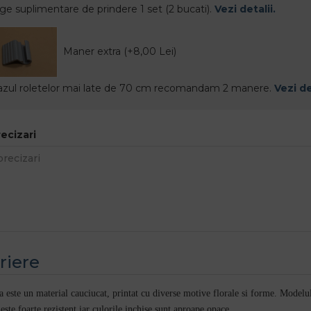
ige suplimentare de prindere 1 set (2 bucati).
Vezi detalii.
Maner extra (+8,00 Lei)
azul roletelor mai late de 70 cm recomandam 2 manere.
Vezi de
recizari
riere
 este un material cauciucat, printat cu diverse motive florale si forme. Modelul
este foarte rezistent iar culorile inchise sunt aproape opace.