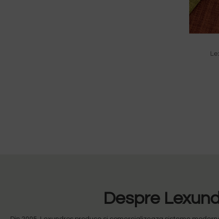
Le
Despre Lexundr
Din 2005, Lexundros produce si comercializeaza sisteme moderne de