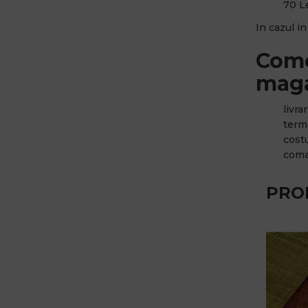
70 Le
In cazul i
Come
maga
livra
terme
cost
coma
PRO