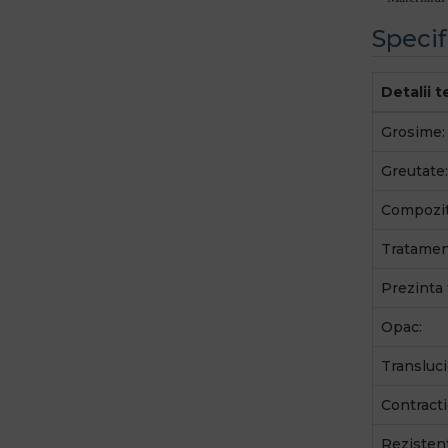
Specif
Detalii 
Grosime:
Greutate:
Compozit
Tratamen
Prezinta 
Opac:
Transluci
Contracti
Rezistent