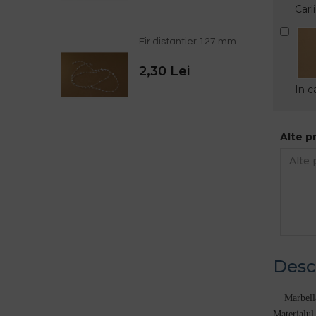
Carl
Fir distantier 127 mm
2,30 Lei
In c
Alte p
Desc
Marbella
Materialul 