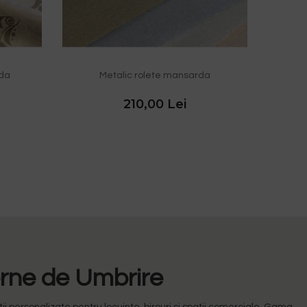
rda
Metalic rolete mansarda
210,00 Lei
erne de Umbrire
 personalizate pentru locuinte, birouri si spatii comerciale. Gama