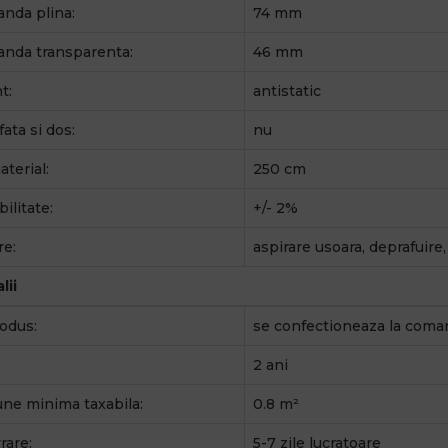
anda plina:
74 mm
anda transparenta:
46 mm
t:
antistatic
fata si dos:
nu
terial:
250 cm
ilitate:
+/- 2%
re:
aspirare usoara, deprafuire
lii
odus:
se confectioneaza la coma
2 ani
ne minima taxabila:
0.8 m²
rare:
5-7 zile lucratoare