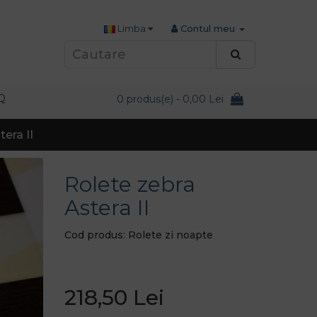
Limba
Contul meu
Q
0 produs(e) - 0,00 Lei
era II
Rolete zebra
Astera II
Cod produs: Rolete zi noapte
218,50 Lei