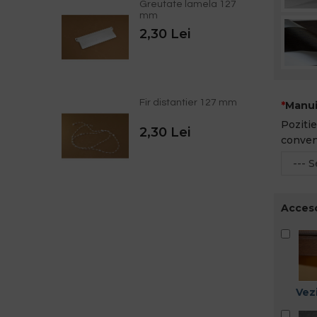
Greutate lamela 127
mm
2,30 Lei
Fir distantier 127 mm
Manui
Pozitie
2,30 Lei
conven
Acceso
Vezi