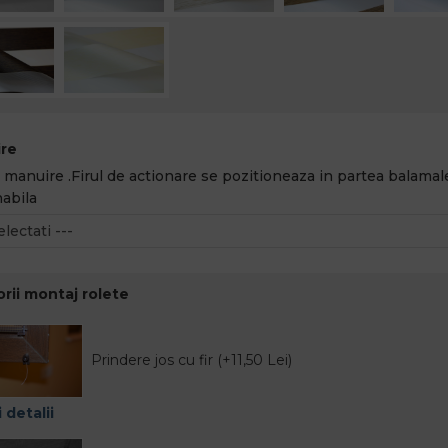
re
 manuire .Firul de actionare se pozitioneaza in partea balamale
abila
rii montaj rolete
Prindere jos cu fir (+11,50 Lei)
 detalii