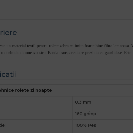
riere
este un material textil
pentru rolete zebra
ce imita foarte bine fibra lemnoasa. V
 cu dorintele dumneavoastra. Banda transparenta se prezinta cu gauri dese. Este 
icatii
tehnice rolete zi noapte
0.3 mm
160 gr/mp
ie:
100% Pes