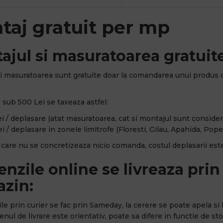
taj gratuit per mp
ajul si masuratoarea gratuite
i masuratoarea sunt gratuite doar la comandarea unui produs 
sub 500 Lei se taxeaza astfel:
i / deplasare (atat masuratoarea, cat si montajul sunt considerat
i / deplasare in zonele limitrofe (Floresti, Gilau, Apahida, Popes
n care nu se concretizeaza nicio comanda, costul deplasarii este
nzile online se livreaza prin 
zin:
rile prin curier se fac prin Sameday, la cerere se poate apela si l
nul de livrare este orientativ, poate sa difere in functie de stoc