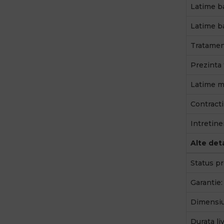
Latime b
Latime b
Tratamen
Prezinta 
Latime ma
Contractib
Intretine
Alte deta
Status pr
Garantie:
Dimensiu
Durata liv