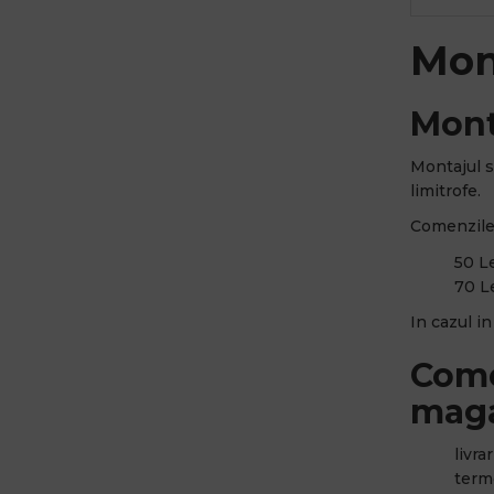
Mon
Mont
Montajul s
limitrofe.
Comenzile 
50 Le
70 Le
In cazul i
Come
maga
livra
terme