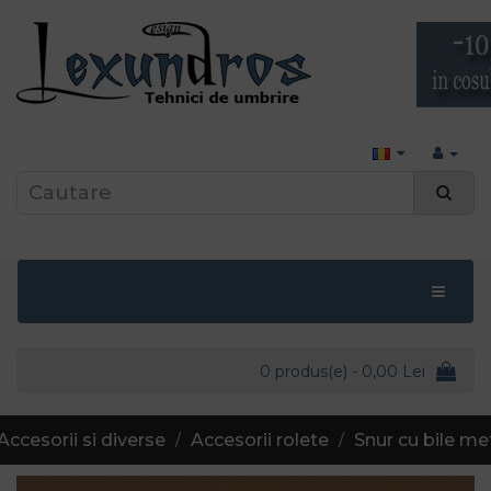
0 produs(e) - 0,00 Lei
Accesorii si diverse
Accesorii rolete
Snur cu bile me