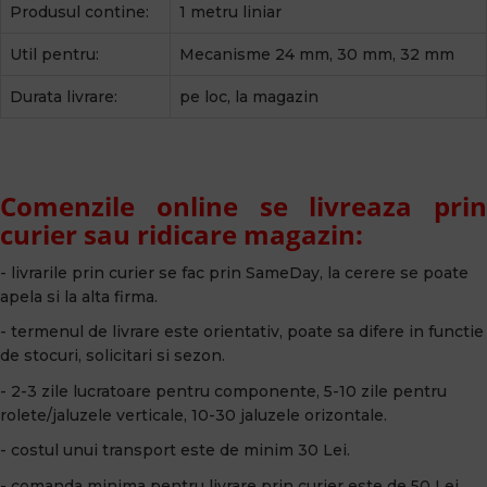
Produsul contine:
1 metru liniar
Util pentru:
Mecanisme 24 mm, 30 mm, 32 mm
Durata livrare:
pe loc, la magazin
Comenzile online se livreaza prin
curier sau ridicare magazin:
- livrarile prin curier se fac prin SameDay, la cerere se poate
apela si la alta firma.
- termenul de livrare este orientativ, poate sa difere in functie
de stocuri, solicitari si sezon.
- 2-3 zile lucratoare pentru componente, 5-10 zile pentru
rolete/jaluzele verticale, 10-30 jaluzele orizontale.
- costul unui transport este de minim 30 Lei.
- comanda minima pentru livrare prin curier este de 50 Lei.