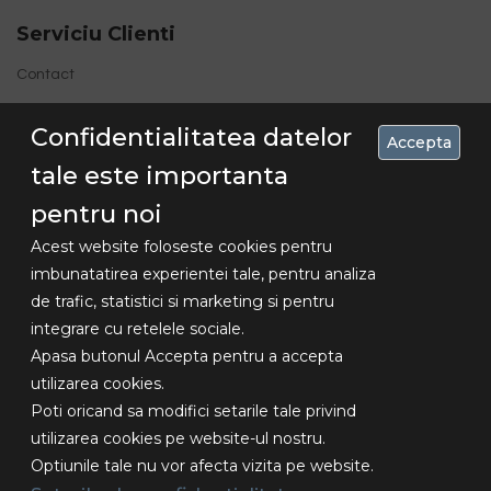
Serviciu Clienti
Contact
Site Map
Confidentialitatea datelor
Accepta
tale este importanta
pentru noi
Acest website foloseste cookies pentru
imbunatatirea experientei tale, pentru analiza
de trafic, statistici si marketing si pentru
Concediu 30.07-16.08 , livrarile se vor
integrare cu retelele sociale.
Copyright
face dupa aceasta data!!!
Apasa butonul Accepta pentru a accepta
© 2018
utilizarea cookies.
Lexundros
Poti oricand sa modifici setarile tale privind
Design -
utilizarea cookies pe website-ul nostru.
Toate
Optiunile tale nu vor afecta vizita pe website.
drepturile
rezervate.