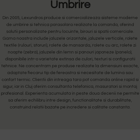
Umbrire
Din 2005, Lexundros produce si comercializeaza sisteme moderne
de umbrire si tehnica parasolara realizate la comanda, oferind
solutii personalizate pentru locuinte, birouri si spatii comerciale.
Gama noastra include jaluzele orizontale, jaluzele verticale, rolete
textile (rulouri, storuri), rolete de mansarda, rolete cu arc, rolete zi
noapte (zebra), jaluzele din lemn si panouri japoneze (panelo),
disponibile intr-o varietate extinsa de culori, texturi si configuratii
tehnice. Ne concentram pe produse realizate la dimensiuni exacte,
adaptate fiecarui tip de fereastra si necesitate de lumina sau
confort termic. Clientii din intreaga tara pot comanda online rapid si
sigur, iar in Cluj oferim consultanta telefonica, masuratori si montaj
profesional. Experienta acumulata in peste doua decenii ne permite
sa oferim echilibru intre design, functionalitate si durabilitate,
construind relatii bazate pe incredere si calitate constanta.