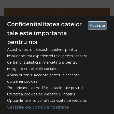
Confidentialitatea datelor
Accepta
tale este importanta
pentru noi
Acest website foloseste cookies pentru
imbunatatirea experientei tale, pentru analiza
de trafic, statistici si marketing si pentru
Concediu 30.07-16.08 , livrarile se vor
integrare cu retelele sociale.
face dupa aceasta data!!!
Apasa butonul Accepta pentru a accepta
utilizarea cookies.
Prindere cu fir
Poti oricand sa modifici setarile tale privind
utilizarea cookies pe website-ul nostru.
17,25 Lei
Optiunile tale nu vor afecta vizita pe website.
Setarile de confidentialitate