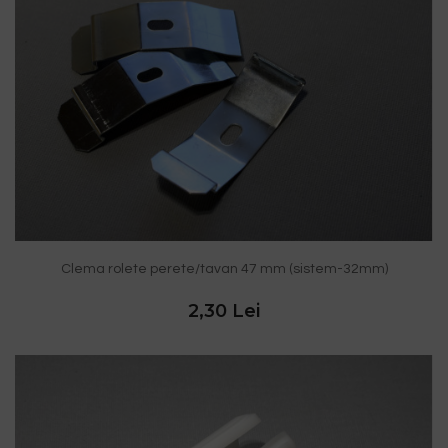
Clema rolete perete/tavan 47 mm (sistem-32mm)
2,30 Lei