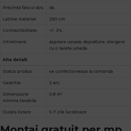
Prezinta fata si dos:
da
Latime material:
290 cm
Contractibilitate:
+/- 3%
Intretinere:
aspirare usoara, deprafuire, stergere
cu o laveta umeda
Alte detalii
Status produs:
se confectioneaza la comanda
Garantie:
2 ani
Dimensiune
0.8 m²
minima taxabila:
Durata livrare:
5-7 zile lucratoare
Montaj gratuit per mp