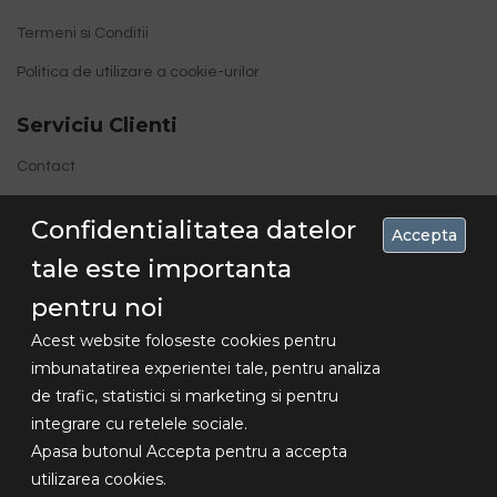
Termeni si Conditii
Politica de utilizare a cookie-urilor
Serviciu Clienti
Contact
Site Map
Confidentialitatea datelor
Accepta
tale este importanta
pentru noi
Acest website foloseste cookies pentru
imbunatatirea experientei tale, pentru analiza
de trafic, statistici si marketing si pentru
Concediu 30.07-16.08 , livrarile se vor
integrare cu retelele sociale.
Copyright
face dupa aceasta data!!!
Apasa butonul Accepta pentru a accepta
© 2018
utilizarea cookies.
Lexundros