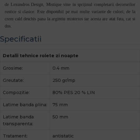
de Lexundros Design, Mistique vine in sprijinul completarii decorurilor
rustice si clasice. Este disponibil pe mai multe variante de culori, de la
crem cald deschis pana la argintiu misterios iar acesta are atat fata, cat si
dos.
Specificatii
Detalii tehnice rolete zi noapte
Grosime:
0.4 mm
Greutate:
250 gr/mp
Compozitie:
80% PES 20 % LIN
Latime banda plina:
75 mm
Latime banda
50 mm
transparenta:
Tratament:
antistatic