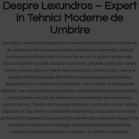
Despre Lexundros – Expert
in Tehnici Moderne de
Umbrire
Din 2005, Lexundros produce si comercializeaza sisteme moderne
de umbrire si tehnica parasolara realizate la comanda, oferind
solutii personalizate pentru locuinte, birouri si spatii comerciale.
Gama noastra include jaluzele orizontale, jaluzele verticale, rolete
textile (rulouri, storuri), rolete de mansarda, rolete cu arc, rolete zi
noapte (zebra), jaluzele din lemn si panouri japoneze (panelo),
disponibile intr-o varietate extinsa de culori, texturi si configuratii
tehnice. Ne concentram pe produse realizate la dimensiuni exacte,
adaptate fiecarui tip de fereastra si necesitate de lumina sau
confort termic. Clientii din intreaga tara pot comanda online rapid si
sigur, iar in Cluj oferim consultanta telefonica, masuratori si montaj
profesional. Experienta acumulata in peste doua decenii ne permite
sa oferim echilibru intre design, functionalitate si durabilitate,
construind relatii bazate pe incredere si calitate constanta.