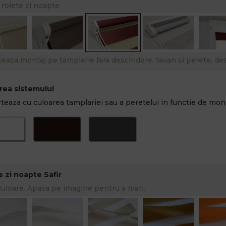
 rolete zi noapte
teaza montaj pe tamplarie fara deschidere, tavan si perete, des
rea sistemului
teaza cu culoarea tamplariei sau a peretelui in functie de mont
e zi noapte Safir
culoare. Apasa pe imagine pentru a mari.