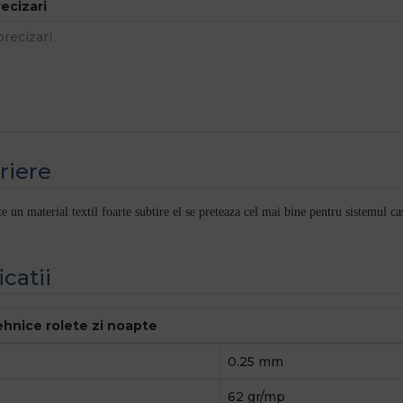
recizari
riere
te un material textil foarte subtire el se preteaza cel mai bine pentru sistemul cas
icatii
tehnice rolete zi noapte
0.25 mm
62 gr/mp