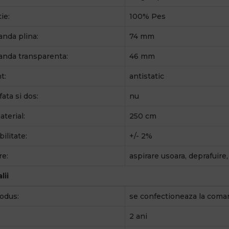
ie:
100% Pes
anda plina:
74 mm
anda transparenta:
46 mm
t:
antistatic
fata si dos:
nu
terial:
250 cm
ilitate:
+/- 2%
re:
aspirare usoara, deprafuire
lii
odus:
se confectioneaza la coma
2 ani