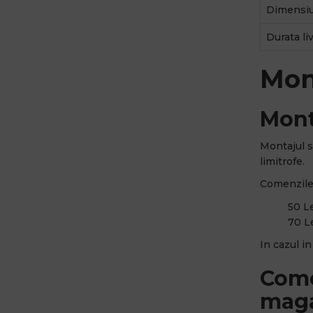
Dimensiu
Durata liv
Mon
Mont
Montajul s
limitrofe.
Comenzile 
50 Le
70 Le
In cazul i
Come
maga