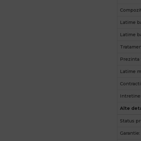
Compozit
Latime b
Latime b
Tratamen
Prezinta 
Latime ma
Contractib
Intretine
Alte deta
Status pr
Garantie: