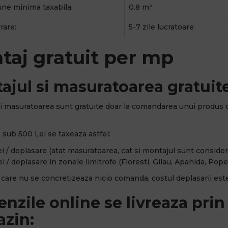
ne minima taxabila:
0.8 m²
rare:
5-7 zile lucratoare
taj gratuit per mp
ajul si masuratoarea gratuite
i masuratoarea sunt gratuite doar la comandarea unui produs 
sub 500 Lei se taxeaza astfel:
i / deplasare (atat masuratoarea, cat si montajul sunt considerat
i / deplasare in zonele limitrofe (Floresti, Gilau, Apahida, Popes
n care nu se concretizeaza nicio comanda, costul deplasarii este
nzile online se livreaza prin 
zin: