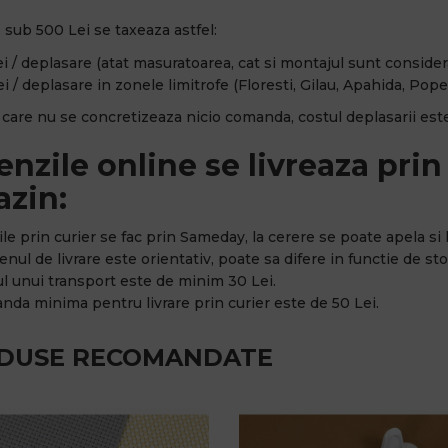
sub 500 Lei se taxeaza astfel:
i / deplasare (atat masuratoarea, cat si montajul sunt considerat
i / deplasare in zonele limitrofe (Floresti, Gilau, Apahida, Popes
n care nu se concretizeaza nicio comanda, costul deplasarii este
nzile online se livreaza prin 
zin:
rile prin curier se fac prin Sameday, la cerere se poate apela si l
nul de livrare este orientativ, poate sa difere in functie de stoc
ul unui transport este de minim 30 Lei.
nda minima pentru livrare prin curier este de 50 Lei.
DUSE RECOMANDATE