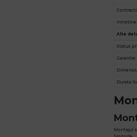
Contractib
Intretine
Alte deta
Status pr
Garantie:
Dimensiu
Durata liv
Mon
Mont
Montajul s
limitrofe.