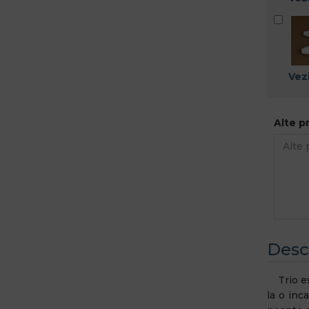
Vezi
Alte p
Desc
Trio est
la o inc