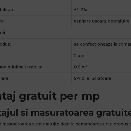
ilitate:
+/- 2%
re:
aspirare usoara, deprafuire
lii
odus:
se confectioneaza la coma
2 ani
ne minima taxabila:
0.8 m²
rare:
5-7 zile lucratoare
taj gratuit per mp
ajul si masuratoarea gratuite
i masuratoarea sunt gratuite doar la comandarea unui produs 