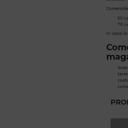
Comenzile 
50 Le
70 Le
In cazul i
Come
maga
livra
terme
cost
coma
PRO