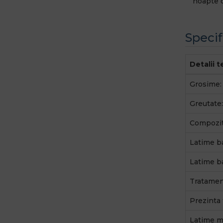
noapte 
Specif
Detalii 
Grosime:
Greutate:
Compozit
Latime b
Latime b
Tratamen
Prezinta 
Latime ma