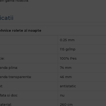
din gama noastra
.
icatii
tehnice rolete zi noapte
0.25 mm
115 gr/mp
ie:
100% Pes
anda plina:
74 mm
anda transparenta:
46 mm
t:
antistatic
fata si dos:
nu
terial:
260 cm