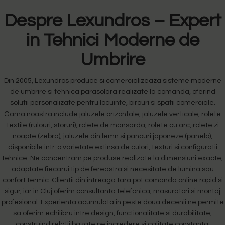
Despre Lexundros – Expert
in Tehnici Moderne de
Umbrire
Din 2005, Lexundros produce si comercializeaza sisteme moderne
de umbrire si tehnica parasolara realizate la comanda, oferind
solutii personalizate pentru locuinte, birouri si spatii comerciale.
Gama noastra include jaluzele orizontale, jaluzele verticale, rolete
textile (rulouri, storuri), rolete de mansarda, rolete cu arc, rolete zi
noapte (zebra), jaluzele din lemn si panouri japoneze (panelo),
disponibile intr-o varietate extinsa de culori, texturi si configuratii
tehnice. Ne concentram pe produse realizate la dimensiuni exacte,
adaptate fiecarui tip de fereastra si necesitate de lumina sau
confort termic. Clientii din intreaga tara pot comanda online rapid si
sigur, iar in Cluj oferim consultanta telefonica, masuratori si montaj
profesional. Experienta acumulata in peste doua decenii ne permite
sa oferim echilibru intre design, functionalitate si durabilitate,
construind relatii bazate pe incredere si calitate constanta.