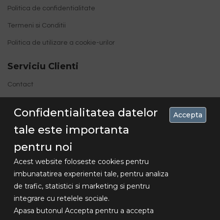
Politica de confidentialitate
Termeni si Conditii
Politica de utilizare a cookie-urilor
Serviciu Clienti
Contact
Site Map
Confidentialitatea datelor
Accepta
tale este importanta
pentru noi
Acest website foloseste cookies pentru
imbunatatirea experientei tale, pentru analiza
de trafic, statistici si marketing si pentru
Concediu 30.07-16.08 , livrarile se vor
integrare cu retelele sociale.
Copyright
face dupa aceasta data!!!
Apasa butonul Accepta pentru a accepta
© 2018