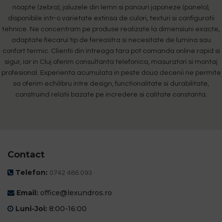
noapte (zebra), jaluzele din lemn si panouri japoneze (panelo),
disponibile intr-o varietate extinsa de culori, texturi si configuratii
tehnice. Ne concentram pe produse realizate la dimensiuni exacte,
adaptate fiecarui tip de fereastra si necesitate de lumina sau
confort termic. Clientii din intreaga tara pot comanda online rapid si
sigur, iar in Cluj oferim consultanta telefonica, masuratori si montaj
profesional. Experienta acumulata in peste doua decenii ne permite
sa oferim echilibru intre design, functionalitate si durabilitate,
construind relatii bazate pe incredere si calitate constanta.
Contact
Telefon:
0742 486 093
Email:
office@lexundros.ro
Luni-Joi:
8:00-16:00