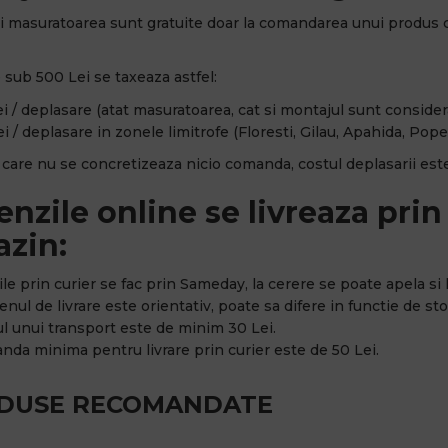
i masuratoarea sunt gratuite doar la comandarea unui produs 
sub 500 Lei se taxeaza astfel:
i / deplasare (atat masuratoarea, cat si montajul sunt considerat
i / deplasare in zonele limitrofe (Floresti, Gilau, Apahida, Popes
n care nu se concretizeaza nicio comanda, costul deplasarii este
nzile online se livreaza prin 
zin:
rile prin curier se fac prin Sameday, la cerere se poate apela si l
nul de livrare este orientativ, poate sa difere in functie de stoc
ul unui transport este de minim 30 Lei.
nda minima pentru livrare prin curier este de 50 Lei.
DUSE RECOMANDATE