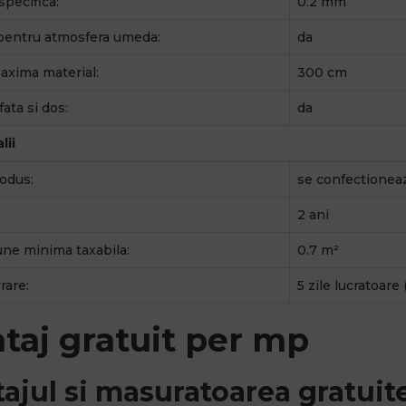
pecifica:
0.2 mm
pentru atmosfera umeda:
da
axima material:
300 cm
fata si dos:
da
lii
odus:
se confectionea
2 ani
ne minima taxabila:
0.7 m²
rare:
5 zile lucratoare
taj gratuit per mp
ajul si masuratoarea gratuite