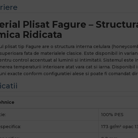
riere
rial Plisat Fagure – Structura
mica Ridicata
ul plisat tip Fagure are o structura interna celulara (honeycom
superioara fata de materialele clasice. Este disponibil in varian
ntru control accentuat al luminii si intimitatii. Sistemul este i
nerea temperaturii interioare atat vara cat si iarna. Disponibil 
ni exacte conform configuratiei alese si poate fi comandat dire
icatii
tehnice
ie:
100% PES
specifica:
173 gr/m² opac 1