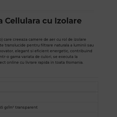
 Cellulara cu Izolare
b) care creeaza camere de aer cu rol de izolare
te translucide pentru filtrare naturala a luminii sau
novator, elegant si eficient energetic, contribuind
intr-o gama variata de culori, se executa la
ct online cu livrare rapida in toata Romania.
35 gr/m² transparent