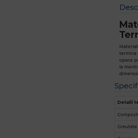
Desc
Mate
Ter
Material
termica 
opace pe
la menti
dimensiu
Specif
Detalii 
Compozit
Greutate 