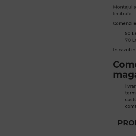
Montajul s
limitrofe.
Comenzile 
50 Le
70 Le
In cazul i
Come
maga
livra
terme
cost
coma
PRO