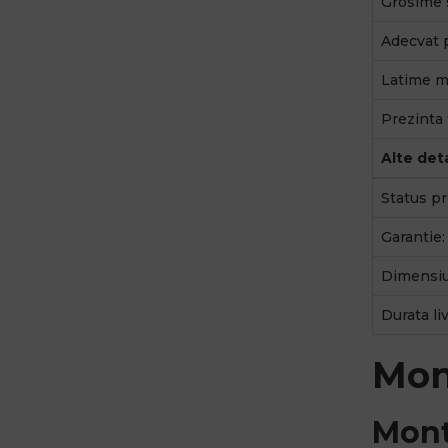
Grosime s
Adecvat 
Latime m
Prezinta 
Alte deta
Status pr
Garantie:
Dimensiu
Durata liv
Mon
Mont