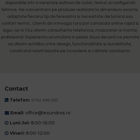
disponibile intr-o varietate extinsa de culori, texturi si configuratii
tehnice. Ne concentram pe produse realizate la dimensiuni exacte,
adaptate fiecarui tip de fereastra si necesitate de lumina sau
confort termic. Clientii din intreaga tara pot comanda online rapid si
sigur, iar in Cluj oferim consultanta telefonica, masuratori si montaj
profesional. Experienta acumulata in peste doua decenii ne permite
sa oferim echilibru intre design, functionalitate si durabilitate,
construind relatii bazate pe incredere si calitate constanta.
Contact
Telefon:
0742 486 093
Email:
office@lexundros.ro
Luni-Joi:
8:00-16:00
Vineri:
8:00-12:00