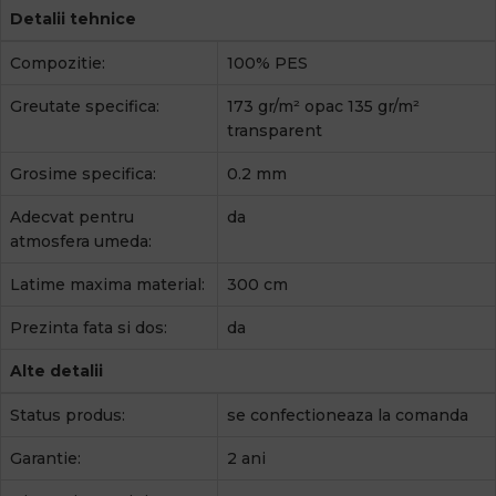
Detalii tehnice
Compozitie:
100% PES
Greutate specifica:
173 gr/m² opac 135 gr/m²
transparent
Grosime specifica:
0.2 mm
Adecvat pentru
da
atmosfera umeda:
Latime maxima material:
300 cm
Prezinta fata si dos:
da
Alte detalii
Status produs:
se confectioneaza la comanda
Garantie:
2 ani