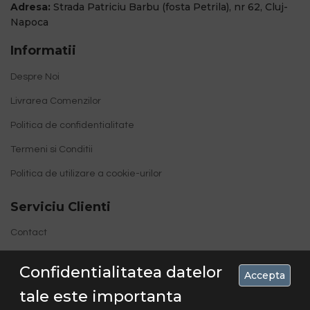
Adresa:
Strada Patriciu Barbu (fosta Petrila), nr 62, Cluj-
Napoca
Informatii
Despre Noi
Livrarea Comenzilor
Politica de confidentialitate
Termeni si Conditii
Politica de utilizare a cookie-urilor
Serviciu Clienti
Contact
Site Map
Confidentialitatea datelor
Accepta
tale este importanta