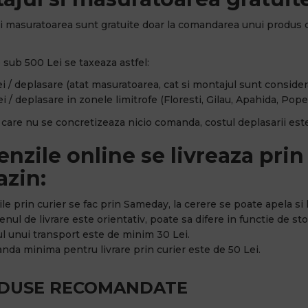
i masuratoarea sunt gratuite doar la comandarea unui produs 
sub 500 Lei se taxeaza astfel:
i / deplasare (atat masuratoarea, cat si montajul sunt considerat
i / deplasare in zonele limitrofe (Floresti, Gilau, Apahida, Popes
n care nu se concretizeaza nicio comanda, costul deplasarii este
nzile online se livreaza prin 
zin:
rile prin curier se fac prin Sameday, la cerere se poate apela si l
nul de livrare este orientativ, poate sa difere in functie de stoc
ul unui transport este de minim 30 Lei.
nda minima pentru livrare prin curier este de 50 Lei.
DUSE RECOMANDATE