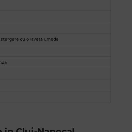
, stergere cu o laveta umeda
nda
 in Cluj-Napoca!