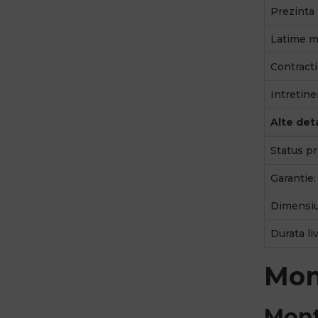
Prezinta 
Latime ma
Contractib
Intretine
Alte deta
Status pr
Garantie:
Dimensiu
Durata liv
Mon
Mont