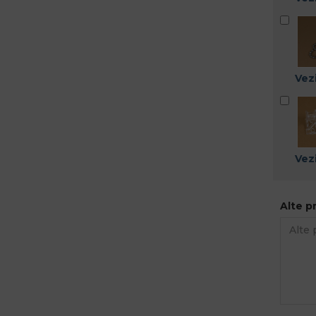
Vezi
Vezi
Alte p