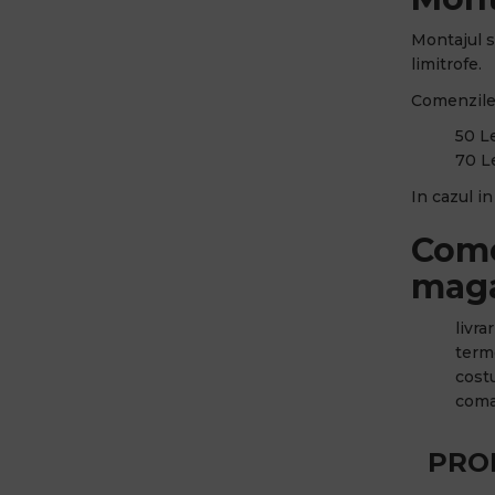
Montajul s
limitrofe.
Comenzile 
50 Le
70 Le
In cazul i
Come
maga
livra
terme
cost
coma
PRO