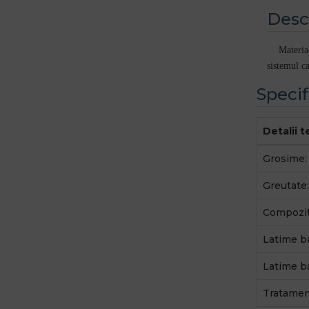
Desc
Material te
sistemul ca
Specif
Detalii 
Grosime:
Greutate:
Compozit
Latime b
Latime b
Tratamen