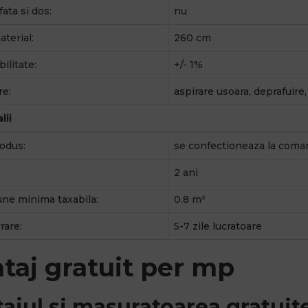
fata si dos:
nu
terial:
260 cm
ilitate:
+/- 1%
re:
aspirare usoara, deprafuire
lii
odus:
se confectioneaza la coma
2 ani
ne minima taxabila:
0.8 m²
rare:
5-7 zile lucratoare
taj gratuit per mp
ajul si masuratoarea gratuite