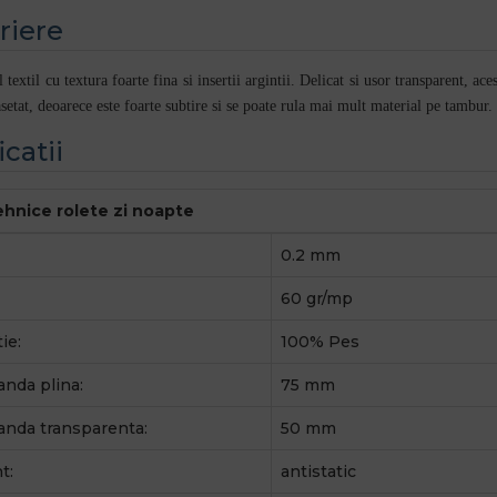
riere
xtil cu textura foarte fina si insertii argintii. Delicat si usor transparent, ace
setat, deoarece este foarte subtire si se poate rula mai mult material pe tambur.
icatii
tehnice rolete zi noapte
0.2 mm
60 gr/mp
ie:
100% Pes
anda plina:
75 mm
anda transparenta:
50 mm
t:
antistatic