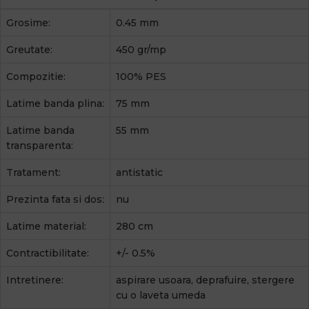
Grosime:
0.45 mm
Greutate:
450 gr/mp
Compozitie:
100% PES
Latime banda plina:
75 mm
Latime banda
55 mm
transparenta:
Tratament:
antistatic
Prezinta fata si dos:
nu
Latime material:
280 cm
Contractibilitate:
+/- 0.5%
Intretinere:
aspirare usoara, deprafuire, stergere
cu o laveta umeda