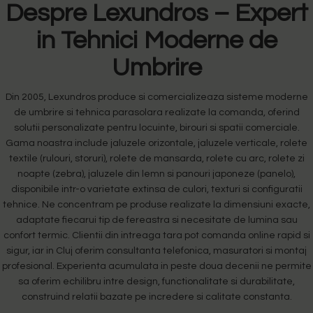
Despre Lexundros – Expert
in Tehnici Moderne de
Umbrire
Din 2005, Lexundros produce si comercializeaza sisteme moderne
de umbrire si tehnica parasolara realizate la comanda, oferind
solutii personalizate pentru locuinte, birouri si spatii comerciale.
Gama noastra include jaluzele orizontale, jaluzele verticale, rolete
textile (rulouri, storuri), rolete de mansarda, rolete cu arc, rolete zi
noapte (zebra), jaluzele din lemn si panouri japoneze (panelo),
disponibile intr-o varietate extinsa de culori, texturi si configuratii
tehnice. Ne concentram pe produse realizate la dimensiuni exacte,
adaptate fiecarui tip de fereastra si necesitate de lumina sau
confort termic. Clientii din intreaga tara pot comanda online rapid si
sigur, iar in Cluj oferim consultanta telefonica, masuratori si montaj
profesional. Experienta acumulata in peste doua decenii ne permite
sa oferim echilibru intre design, functionalitate si durabilitate,
construind relatii bazate pe incredere si calitate constanta.