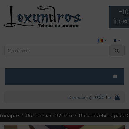
0 produs(e) - 0,00 Lei
i noapte
Rolete Extra 32 mm
Rulouri zebra opace 