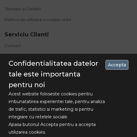
Termeni si Conditii
Politica de utilizare a cookie-urilor
Serviciu Clienti
Contact
Site Map
Confidentialitatea datelor
Accepta
tale este importanta
pentru noi
Acest website foloseste cookies pentru
imbunatatirea experientei tale, pentru analiza
de trafic, statistici si marketing si pentru
Concediu 30.07-16.08 , livrarile se vor
integrare cu retelele sociale.
Copyright
face dupa aceasta data!!!
Apasa butonul Accepta pentru a accepta
© 2018
utilizarea cookies.
Lexundros