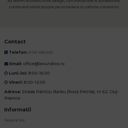
sa oferim echilibru intre design, functionalitate si durabilitate,
construind relatii bazate pe incredere si calitate constanta.
Contact
Telefon:
0742 486 093
Email:
office@lexundros.ro
Luni-Joi:
8:00-16:00
Vineri:
8:00-12:00
Adresa:
Strada Patriciu Barbu (fosta Petrila), nr 62, Cluj-
Napoca
Informatii
Despre Noi