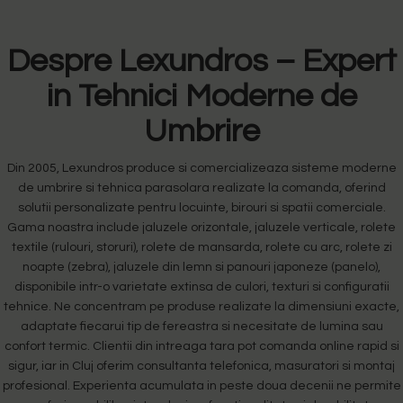
Despre Lexundros – Expert
in Tehnici Moderne de
Umbrire
Din 2005, Lexundros produce si comercializeaza sisteme moderne
de umbrire si tehnica parasolara realizate la comanda, oferind
solutii personalizate pentru locuinte, birouri si spatii comerciale.
Gama noastra include jaluzele orizontale, jaluzele verticale, rolete
textile (rulouri, storuri), rolete de mansarda, rolete cu arc, rolete zi
noapte (zebra), jaluzele din lemn si panouri japoneze (panelo),
disponibile intr-o varietate extinsa de culori, texturi si configuratii
tehnice. Ne concentram pe produse realizate la dimensiuni exacte,
adaptate fiecarui tip de fereastra si necesitate de lumina sau
confort termic. Clientii din intreaga tara pot comanda online rapid si
sigur, iar in Cluj oferim consultanta telefonica, masuratori si montaj
profesional. Experienta acumulata in peste doua decenii ne permite