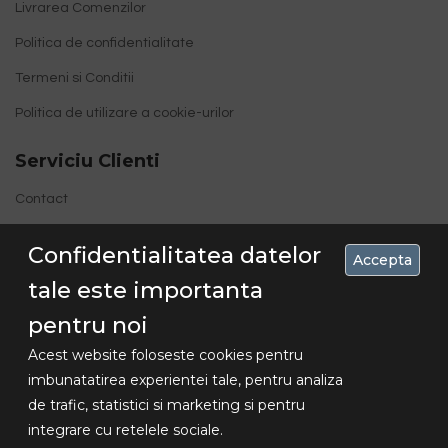
Livrarea Comenzilor
Politica de confidentialitate
Termeni si Conditii
Politica de utilizare a cookie-urilor
Serviciu Clienti
Contact
Site Map
Confidentialitatea datelor
Accepta
tale este importanta
pentru noi
Acest website foloseste cookies pentru
imbunatatirea experientei tale, pentru analiza
de trafic, statistici si marketing si pentru
Concediu 30.07-16.08 , livrarile se vor
integrare cu retelele sociale.
Copyright