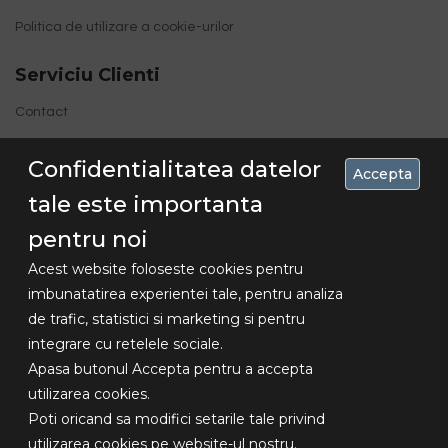
Politica de utilizare a cookie-urilor
Serviciu Clienti
Contact
Site Map
Confidentialitatea datelor
Accepta
tale este importanta
pentru noi
Acest website foloseste cookies pentru
imbunatatirea experientei tale, pentru analiza
de trafic, statistici si marketing si pentru
Concediu 30.07-16.08 , livrarile se vor
integrare cu retelele sociale.
Copyright
face dupa aceasta data!!!
Apasa butonul Accepta pentru a accepta
© 2018
utilizarea cookies.
Lexundros
Poti oricand sa modifici setarile tale privind
Design -
utilizarea cookies pe website-ul nostru.
Toate