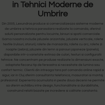
in Tehnici Moderne de
Umbrire
Din 2005, Lexundros produce si comercializeaza sisteme moderne
de umbrire si tehnica parasolara realizate la comanda, oferind
solutii personalizate pentru locuinte, birouri si spatii comerciale.
Gama noastra include jaluzele orizontale, jaluzele verticale, rolete
textile (rulouri, storuri), rolete de mansarda, rolete cu arc, rolete zi
noapte (zebra), jaluzele din lemn si panouri japoneze (panelo),
disponibile intr-o varietate extinsa de culori, texturi si configuratii
tehnice. Ne concentram pe produse realizate la dimensiuni exacte,
adaptate fiecarui tip de fereastra si necesitate de lumina sau
confort termic. Clientii din intreaga tara pot comanda online rapid si
sigur, iar in Cluj oferim consultanta telefonica, masuratori si montaj
profesional. Experienta acumulata in peste doua decenii ne permite
sa oferim echilibru intre design, functionalitate si durabilitate,
construind relatii bazate pe incredere si calitate constanta.