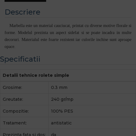
Descriere
Marbella este un material cauciucat, printat cu diverse motive florale si
forme. Modelul prezinta un aspect sidefat si se poate incadra in multe
decoruri. Materialul este foarte rezistent iar culorile inchise sunt aproape
opace.
Specificatii
Detalii tehnice rolete simple
Grosime:
0.3 mm
Greutate:
240 gr/mp
Compozitie:
100% PES
Tratament:
antistatic
Prezinta fata si dos:
da