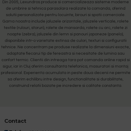
Din 2005, Lexundros produce si comercializeaza sisteme moderne
de umbrire si tehnica parasolara realizate la comanda, oferind
solutii personalizate pentru locuinte, birouri si spatii comerciale.
Gama noastra include jaluzele orizontale, jaluzele verticale, rolete
textile (rulouri, storuri), rolete de mansarda, rolete cu arc, rolete zi
noapte (zebra), jaluzele din lemn si panouri japoneze (panelo),
disponibile intr-o varietate extinsa de culori, texturi si configuratii
tehnice. Ne concentram pe produse realizate la dimensiuni exacte,
adaptate fiecarui tip de fereastra si necesitate de lumina sau
confort termic. Clientii din intreaga tara pot comanda online rapid si
sigur, iar in Cluj oferim consultanta telefonica, masuratori si montaj
profesional. Experienta acumulata in peste doua decenii ne permite
sa oferim echilibru intre design, functionalitate si durabilitate,
construind relatii bazate pe incredere si calitate constanta.
Contact