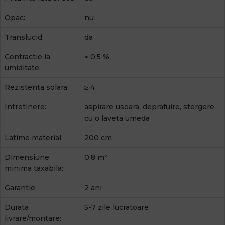
Opac:
nu
Translucid:
da
Contractie la
≥ 0.5 %
umiditate:
Rezistenta solara:
≥ 4
Intretinere:
aspirare usoara, deprafuire, stergere
cu o laveta umeda
Latime material:
200 cm
Dimensiune
0.8 m²
minima taxabila:
Garantie:
2 ani
Durata
5-7 zile lucratoare
livrare/montare: