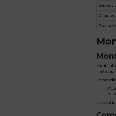
Dimensiu
Garantie:
Durata li
Mon
Mont
Montajul s
limitrofe.
Comenzile 
50 Le
70 Le
In cazul i
Come