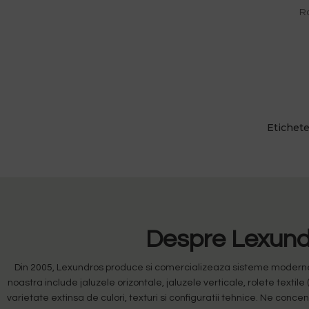
R
Etichet
Despre Lexundr
Din 2005, Lexundros produce si comercializeaza sisteme moderne de
noastra include jaluzele orizontale, jaluzele verticale, rolete textile 
varietate extinsa de culori, texturi si configuratii tehnice. Ne conc