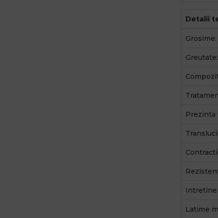
Detalii 
Grosime:
Greutate:
Compozit
Tratamen
Prezinta 
Transluci
Contracti
Rezistent
Intretine
Latime ma