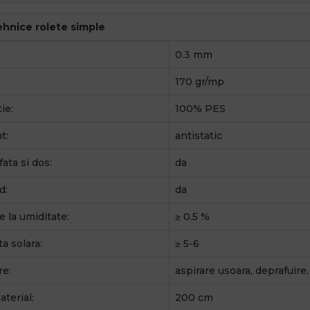
tehnice rolete simple
0.3 mm
170 gr/mp
ie:
100% PES
t:
antistatic
fata si dos:
da
d:
da
e la umiditate:
≥ 0.5 %
a solara:
≥ 5-6
re:
aspirare usoara, deprafuire
terial:
200 cm