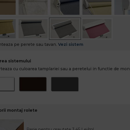
teaza pe perete sau tavan.
Vezi sistem
rea sistemului
teaza cu culoarea tamplariei sau a peretelui in functie de mont
rii montaj rolete
Perie pentru greutate 3.45 Lei/ml