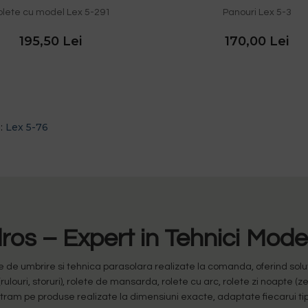
olete cu model Lex 5-291
Panouri Lex 5-3
195,50 Lei
170,00 Lei
e:
Lex 5-76
os – Expert in Tehnici Mod
 umbrire si tehnica parasolara realizate la comanda, oferind solutii
(rulouri, storuri), rolete de mansarda, rolete cu arc, rolete zi noapte (z
entram pe produse realizate la dimensiuni exacte, adaptate fiecarui tip