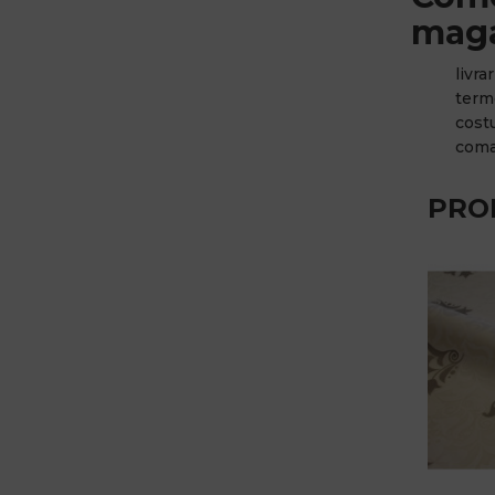
maga
livra
terme
cost
coma
PRO