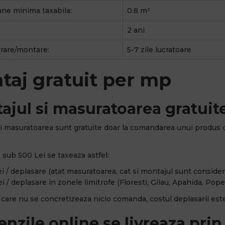
ne minima taxabila:
0.8 m²
2 ani
vrare/montare:
5-7 zile lucratoare
taj gratuit per mp
ajul si masuratoarea gratuite
i masuratoarea sunt gratuite doar la comandarea unui produs 
sub 500 Lei se taxeaza astfel:
i / deplasare (atat masuratoarea, cat si montajul sunt considerat
i / deplasare in zonele limitrofe (Floresti, Gilau, Apahida, Popes
n care nu se concretizeaza nicio comanda, costul deplasarii este
nzile online se livreaza prin 