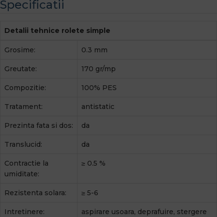
Specificatii
Detalii tehnice rolete simple
Grosime:
0.3 mm
Greutate:
170 gr/mp
Compozitie:
100% PES
Tratament:
antistatic
Prezinta fata si dos:
da
Translucid:
da
Contractie la
≥ 0.5 %
umiditate:
Rezistenta solara:
≥ 5-6
Intretinere:
aspirare usoara, deprafuire, stergere