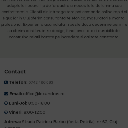
adaptate fiecarui tip de fereastra si necesitate de lumina sau
confort termic. Clientii din intreaga tara pot comanda online rapid si
sigur, iar in Cluj oferim consultanta telefonica, masuratori si montaj
profesional. Experienta acumulata in peste doua decenii ne permite
sa oferim echilibru intre design, functionalitate si durabilitate,
construind relatii bazate pe incredere si calitate constanta.
Contact
Telefon:
0742 486 093
Email:
office@lexundros.ro
Luni-Joi:
8:00-16:00
Vineri:
8:00-12:00
Adresa:
Strada Patriciu Barbu (fosta Petrila), nr 62, Cluj-
Napoca