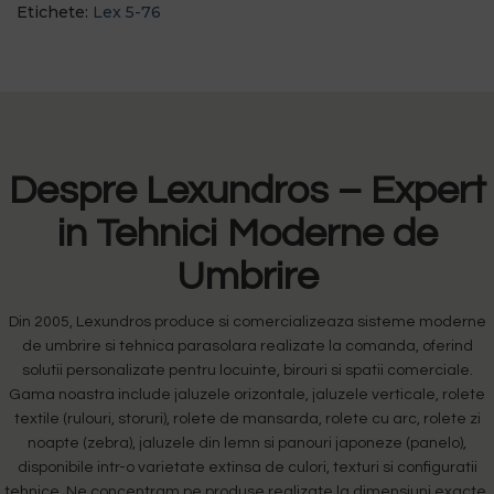
Etichete:
Lex 5-76
Despre Lexundros – Expert
in Tehnici Moderne de
Umbrire
Din 2005, Lexundros produce si comercializeaza sisteme moderne
de umbrire si tehnica parasolara realizate la comanda, oferind
solutii personalizate pentru locuinte, birouri si spatii comerciale.
Gama noastra include jaluzele orizontale, jaluzele verticale, rolete
textile (rulouri, storuri), rolete de mansarda, rolete cu arc, rolete zi
noapte (zebra), jaluzele din lemn si panouri japoneze (panelo),
disponibile intr-o varietate extinsa de culori, texturi si configuratii
tehnice. Ne concentram pe produse realizate la dimensiuni exacte,