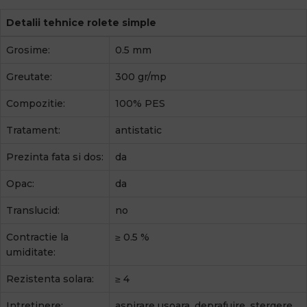
Detalii tehnice rolete simple
Grosime:
0.5 mm
Greutate:
300 gr/mp
Compozitie:
100% PES
Tratament:
antistatic
Prezinta fata si dos:
da
Opac:
da
Translucid:
no
Contractie la
≥ 0.5 %
umiditate:
Rezistenta solara:
≥ 4
Intretinere:
aspirare usoara, deprafuire, stergere