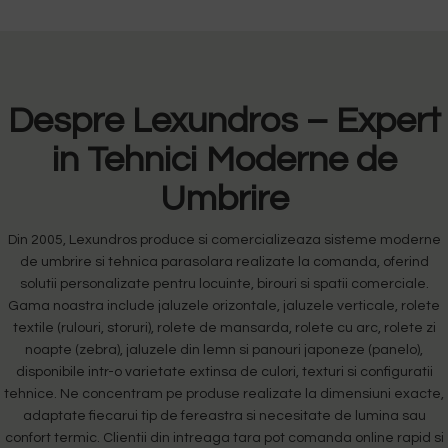
Despre Lexundros – Expert
in Tehnici Moderne de
Umbrire
Din 2005, Lexundros produce si comercializeaza sisteme moderne
de umbrire si tehnica parasolara realizate la comanda, oferind
solutii personalizate pentru locuinte, birouri si spatii comerciale.
Gama noastra include jaluzele orizontale, jaluzele verticale, rolete
textile (rulouri, storuri), rolete de mansarda, rolete cu arc, rolete zi
noapte (zebra), jaluzele din lemn si panouri japoneze (panelo),
disponibile intr-o varietate extinsa de culori, texturi si configuratii
tehnice. Ne concentram pe produse realizate la dimensiuni exacte,
adaptate fiecarui tip de fereastra si necesitate de lumina sau
confort termic. Clientii din intreaga tara pot comanda online rapid si