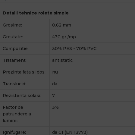
Detalii tehnice rolete simple
Grosime:
0.62 mm
Greutate:
430 gr /mp
Compozitie:
30% PES - 70% PVC
Tratament:
antistatic
Prezinta fata si dos:
nu
Translucid:
da
Rezistenta solara:
7
Factor de
3%
patrundere a
luminii:
Ignifugare:
da C1 (EN 13773)