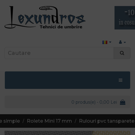
0 produs(e) - 0,00 Lei
e simple
Rolete Mini 17 mm
Rulouri pvc tansparet