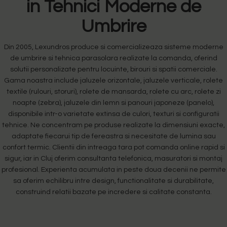
in Tehnici Moderne de
Umbrire
Din 2005, Lexundros produce si comercializeaza sisteme moderne
de umbrire si tehnica parasolara realizate la comanda, oferind
solutii personalizate pentru locuinte, birouri si spatii comerciale.
Gama noastra include jaluzele orizontale, jaluzele verticale, rolete
textile (rulouri, storuri), rolete de mansarda, rolete cu arc, rolete zi
noapte (zebra), jaluzele din lemn si panouri japoneze (panelo),
disponibile intr-o varietate extinsa de culori, texturi si configuratii
tehnice. Ne concentram pe produse realizate la dimensiuni exacte,
adaptate fiecarui tip de fereastra si necesitate de lumina sau
confort termic. Clientii din intreaga tara pot comanda online rapid si
sigur, iar in Cluj oferim consultanta telefonica, masuratori si montaj
profesional. Experienta acumulata in peste doua decenii ne permite
sa oferim echilibru intre design, functionalitate si durabilitate,
construind relatii bazate pe incredere si calitate constanta.