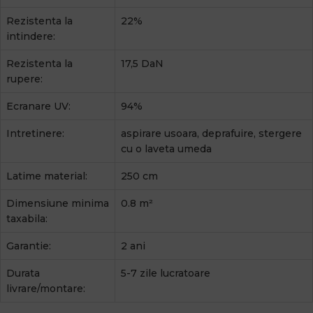
Rezistenta la
22%
intindere:
Rezistenta la
17,5 DaN
rupere:
Ecranare UV:
94%
Intretinere:
aspirare usoara, deprafuire, stergere
cu o laveta umeda
Latime material:
250 cm
Dimensiune minima
0.8 m²
taxabila:
Garantie:
2 ani
Durata
5-7 zile lucratoare
livrare/montare: