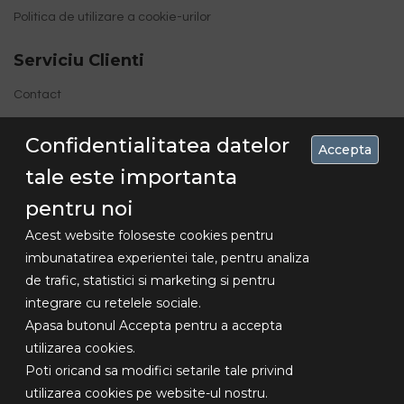
Politica de utilizare a cookie-urilor
Serviciu Clienti
Contact
Site Map
Confidentialitatea datelor
Accepta
tale este importanta
pentru noi
Acest website foloseste cookies pentru
imbunatatirea experientei tale, pentru analiza
de trafic, statistici si marketing si pentru
Concediu 30.07-16.08 , livrarile se vor
integrare cu retelele sociale.
Copyright
face dupa aceasta data!!!
Apasa butonul Accepta pentru a accepta
© 2018
utilizarea cookies.
Lexundros
Poti oricand sa modifici setarile tale privind
Design -
utilizarea cookies pe website-ul nostru.
Toate