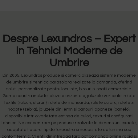
Despre Lexundros – Expert
in Tehnici Moderne de
Umbrire
Din 2005, Lexundros produce si comercializeaza sisteme moderne
de umbrire si tehnica parasolara realizate la comanda, oferind
solutii personalizate pentru locuinte, birouri si spatii comerciale.
Gama noastra include jaluzele orizontale, jaluzele verticale, rolete
textile (rulouri, storuri), rolete de mansarda, rolete cu arc, rolete zi
noapte (zebra), jaluzele din lemn si panouri japoneze (panelo),
disponibile intr-o varietate extinsa de culori, texturi si configuratii
tehnice. Ne concentram pe produse realizate la dimensiuni exacte,
adaptate fiecarui tip de fereastra si necesitate de lumina sau
confort termic. Clientii din intreaga tara pot comanda online rapid si