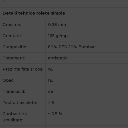
Detalii tehnice rolete simple
Grosime:
0.38 mm
Greutate:
165 gr/mp
Compozitie:
80% PES 20% Bumbac
Tratament:
antistatic
Prezinta fata si dos:
nu
Opac:
nu
Translucid:
da
Test ultraviolete:
> 6
Contractie la
< 0.5 %
umiditate: