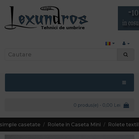
0 produs(e) - 0,00 Lei
 simple casetate
Rolete in Caseta Mini
Rolete textil