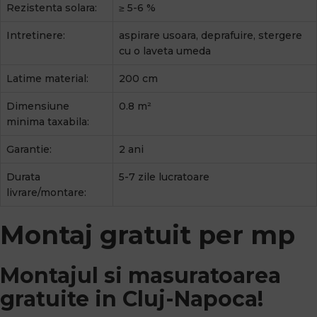
Rezistenta solara:
≥ 5-6 %
Intretinere:
aspirare usoara, deprafuire, stergere
cu o laveta umeda
Latime material:
200 cm
Dimensiune
0.8 m²
minima taxabila:
Garantie:
2 ani
Durata
5-7 zile lucratoare
livrare/montare:
Montaj gratuit per mp
Montajul si masuratoarea
gratuite in Cluj-Napoca!