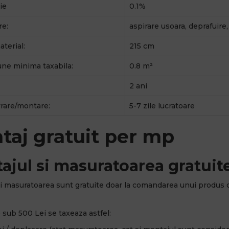
ie
0.1%
re:
aspirare usoara, deprafuire
terial:
215 cm
ne minima taxabila:
0.8 m²
2 ani
vrare/montare:
5-7 zile lucratoare
taj gratuit per mp
ajul si masuratoarea gratuite
i masuratoarea sunt gratuite doar la comandarea unui produs 
sub 500 Lei se taxeaza astfel: