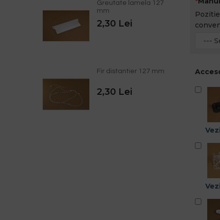
Manui
Greutate lamela 127
mm
Pozitie
2,30 Lei
conven
Acceso
Fir distantier 127 mm
2,30 Lei
Vezi
Vezi