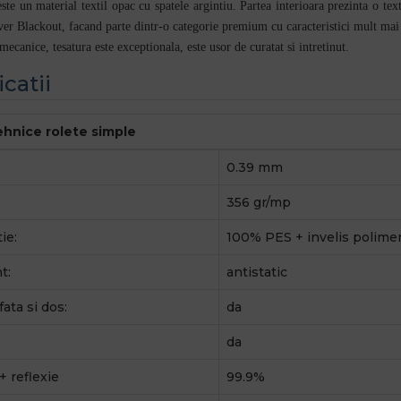
ste un material textil opac cu spatele argintiu. Partea interioara prezinta o tex
lver Blackout, facand parte dintr-o categorie premium cu caracteristici mult mai 
 mecanice, tesatura este exceptionala, este usor de curatat si intretinut
.
icatii
tehnice rolete simple
0.39 mm
356 gr/mp
ie:
100% PES + invelis polimer
t:
antistatic
fata si dos:
da
da
+ reflexie
99.9%