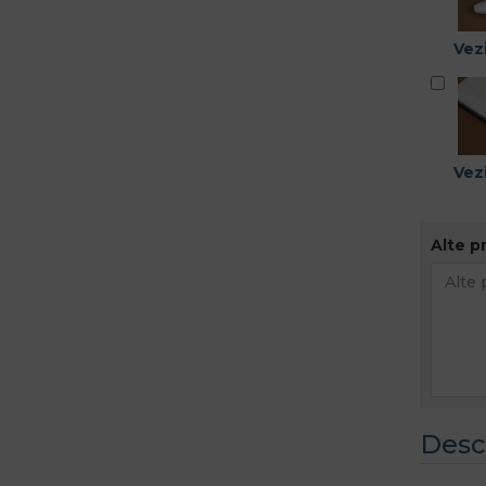
Vezi
Vezi
Alte p
Desc