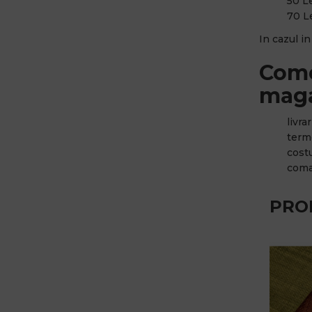
50 Le
70 Le
In cazul i
Come
maga
livra
terme
cost
coma
PRO