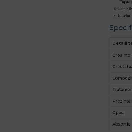
Topaz e
fata de Si
si fortelor
Specif
Detalii 
Grosime:
Greutate:
Compozit
Tratamen
Prezinta 
Opac:
Absortie 