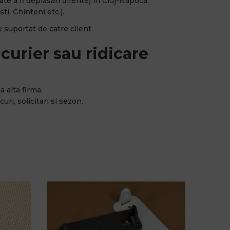
e a fi deplasari diferite) in Cluj-Napoca.
ti, Chinteni etc.).
 suportat de catre client.
curier sau ridicare
a alta firma.
uri, solicitari si sezon.