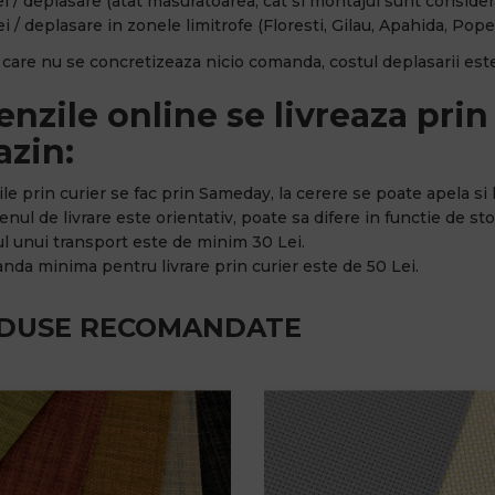
i / deplasare (atat masuratoarea, cat si montajul sunt considerat
i / deplasare in zonele limitrofe (Floresti, Gilau, Apahida, Popes
n care nu se concretizeaza nicio comanda, costul deplasarii este
nzile online se livreaza prin 
zin:
rile prin curier se fac prin Sameday, la cerere se poate apela si l
nul de livrare este orientativ, poate sa difere in functie de stoc
ul unui transport este de minim 30 Lei.
nda minima pentru livrare prin curier este de 50 Lei.
DUSE RECOMANDATE