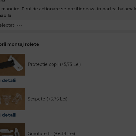
re
 manuire .Firul de actionare se pozitioneaza in partea balamale
abila
rii montaj rolete
Protectie copil (+5,75 Lei)
 detalii
Scripete (+5,75 Lei)
 detalii
Greutate fir (+8,19 Lei)